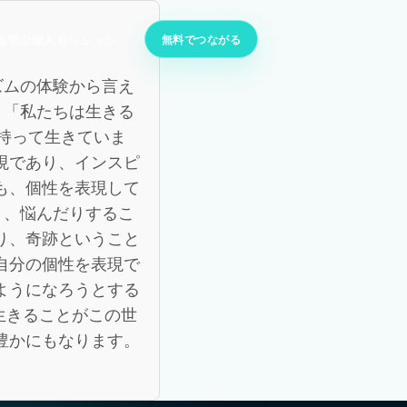
無料でつながる
る
学ぶ
個人セッション
ズムの体験から言え
 「私たちは生きる
持って生きていま
現であり、インスピ
も、個性を表現して
り、悩んだりするこ
り、奇跡ということ
自分の個性を表現で
ようになろうとする
生きることがこの世
豊かにもなります。