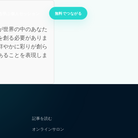
無料でつながる
る
学ぶ
個人セッション
が世界の中のあなた
を創る必要がありま
鮮やかに彩りが創ら
あることを表現しま
記事を読む
オンラインサロン