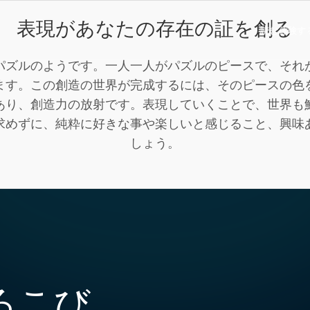
表現があなたの存在の証を創る
読む
体験す
パズルのようです。一人一人がパズルのピースで、それ
ます。この創造の世界が完成するには、そのピースの色
あり、創造力の放射です。表現していくことで、世界も
求めずに、純粋に好きな事や楽しいと感じること、興味
しょう。
ろこび