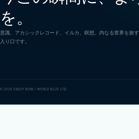
を。
意識、アカシックレコード、イルカ、瞑想。内なる世界を旅す
入り口です。
© 2026 ENJOY NOW / WORLD BLUE LTD.