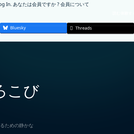
og In
. あなたは会員ですか ?
会員について
読む
体験す
Bluesky
Threads
ろこび
るための静かな