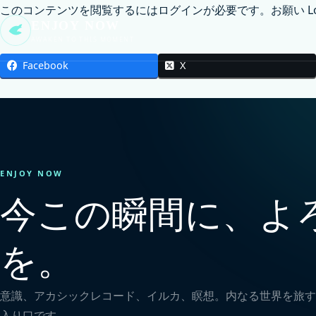
このコンテンツを閲覧するにはログインが必要です。お願い
L
ENJOY NOW
AWAKEN TO THIS MOMENT
Facebook
X
ENJOY NOW
今この瞬間に、よ
を。
意識、アカシックレコード、イルカ、瞑想。内なる世界を旅す
入り口です。