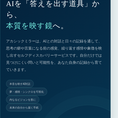
AIを「答えを出す道具」か
ら、
本質を映す鏡
へ。
アカシックミラーは、AIとの対話と日々の記録を通して、
思考の癖や言葉になる前の感覚、繰り返す感情や象徴を映
し出すセルフディスカバリーサービスです。自分だけでは
見つけにくい問いと可能性を、あなた自身の記録から育て
ていきます。
本音を映すAI対話
夢・感情・シンクロを可視化
内なるビジョンを形に
未来の自分から届く手紙