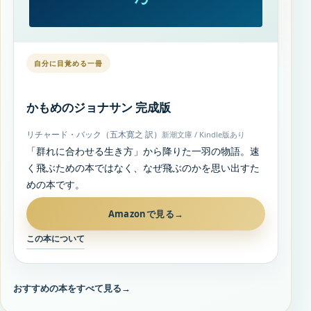
自分に目覚める一冊
かもめのジョナサン 完成版
リチャード・バック（五木寛之 訳）
新潮文庫 / Kindle版あり
「群れに合わせる生き方」から降りた一羽の物語。速
く飛ぶための本ではなく、なぜ飛ぶのかを思い出すた
めの本です。
Amazonで見る
→
この本について
おすすめの本をすべて見る
→