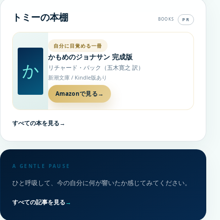
トミーの本棚
PR
BOOKS
自分に目覚める一冊
かもめのジョナサン 完成版
か
リチャード・バック（五木寛之 訳）
新潮文庫 / Kindle版あり
Amazonで見る
→
すべての本を見る
→
A GENTLE PAUSE
ひと呼吸して、今の自分に何が響いたか感じてみてください。
すべての記事を見る
→