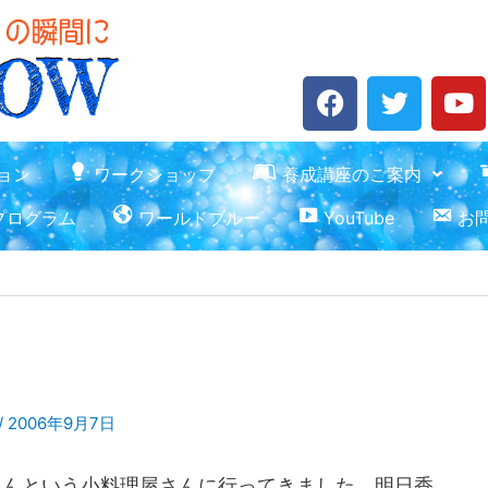
F
T
Y
a
w
o
c
i
u
e
t
t
ョン
ワークショップ
養成講座のご案内
b
t
u
プログラム
ワールドブルー
YouTube
お
o
e
b
o
r
e
k
/
2006年9月7日
さんという小料理屋さんに行ってきました。明日香