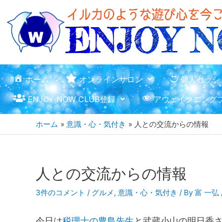
ホーム
オンラインサロン
個人セッシ
ENJOY NOW CLUB登録
アウェイクニング
ホーム
意識・心・気付き
人との交流からの情報
人との交流からの情報
3件のコメント
/
グルメ
,
意識・心・気付き
/ By
富 一弘
今日は
税理士の豊島先生
と武蔵小山の明日香