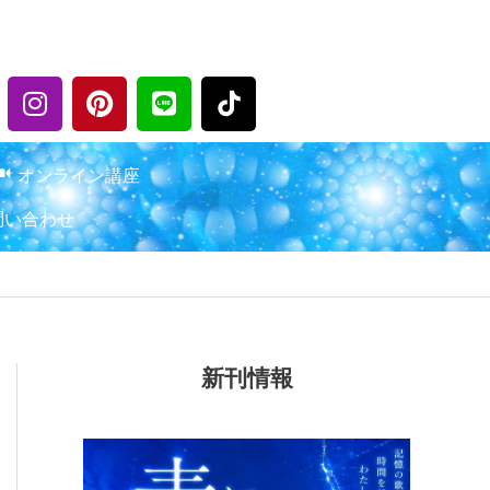
I
P
L
n
i
i
s
n
n
t
t
e
オンライン講座
a
e
問い合わせ
g
r
r
e
a
s
m
t
新刊情報