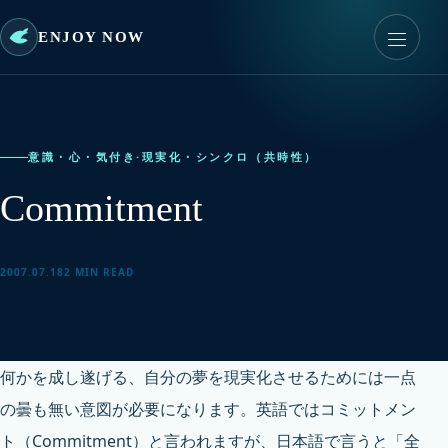
ENJOY NOW
意識・心・気付き
·
現実化・シンクロ（共時性）
Commitment
2007.07.18
2 MIN READ
何かを成し遂げる、自分の夢を現実化させるためには一点
の曇も無い意図が必要になります。英語ではコミットメン
ト（Commitment）と言われますが、日本語で言うと「全