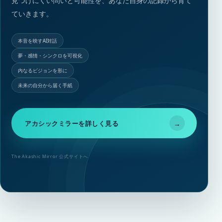
見つけにくい問いと可能性を、あなた自身の記録から育て
ていきます。
本音を映すAI対話
夢・感情・シンクロを可視化
内なるビジョンを形に
未来の自分から届く手紙
アカシックミラーを詳しく見る
→
The Akashic Mirror 公式サイトへ