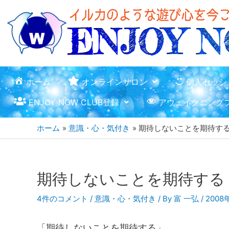
ホーム
オンラインサロン
個人セッシ
ENJOY NOW CLUB登録
アウェイクニング
ホーム
意識・心・気付き
期待しないことを期待す
期待しないことを期待する
4件のコメント
/
意識・心・気付き
/ By
富 一弘
/
2008
「期待しないことを期待する」