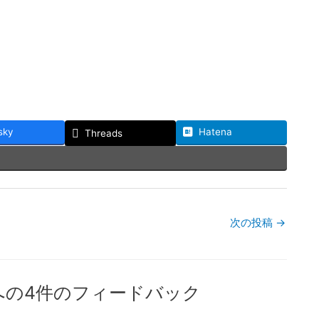
sky
Hatena
Threads
次の投稿
→
への4件のフィードバック