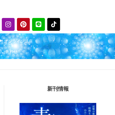
I
P
L
n
i
i
s
n
n
t
t
e
オンライン講座
a
e
問い合わせ
g
r
r
e
a
s
m
t
新刊情報