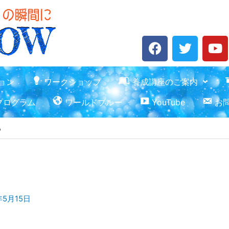
F
T
Y
a
w
o
c
i
u
e
t
t
ョン
ワークショップ
養成講座のご案内
b
t
u
プログラム
ワールドブルー
YouTube
お
o
e
b
o
r
e
る
k
年5月15日