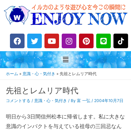
F
T
Y
I
P
L
a
w
o
n
i
i
c
i
u
s
n
n
e
t
t
t
t
e
b
t
u
a
e
o
e
b
g
r
ホーム
意識・心・気付き
先祖とレムリア時代
o
r
e
r
e
k
a
s
先祖とレムリア時代
m
t
コメントする
/
意識・心・気付き
/ By
富 一弘
/
2004年10月7日
明日から3日間信州松本に帰省します。私に大きな
意識のインパクトを与えている祖母の三回忌なん