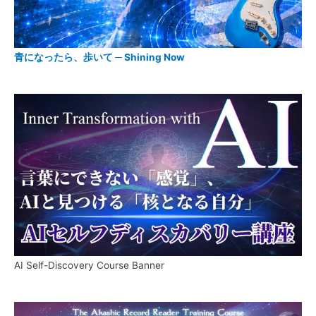
青になったら、歩いて ─ Shining Now
AI Self-Discovery Course Banner