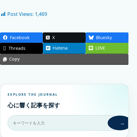
Post Views:
1,469
Facebook
X
Bluesky
Hatena
LINE
Threads
Copy
EXPLORE THE JOURNAL
心に響く記事を探す
→