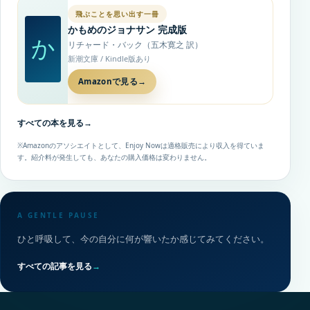
飛ぶことを思い出す一冊
かもめのジョナサン 完成版
か
リチャード・バック（五木寛之 訳）
新潮文庫 / Kindle版あり
Amazonで見る
→
すべての本を見る
→
※Amazonのアソシエイトとして、Enjoy Nowは適格販売により収入を得ていま
す。紹介料が発生しても、あなたの購入価格は変わりません。
A GENTLE PAUSE
ひと呼吸して、今の自分に何が響いたか感じてみてください。
すべての記事を見る
→