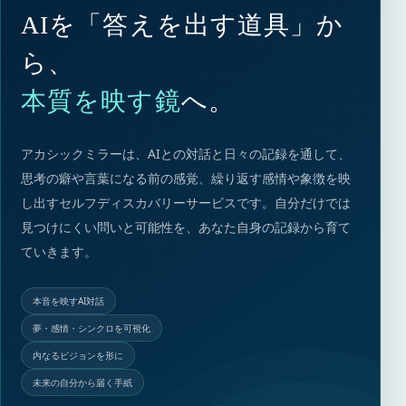
AIを「答えを出す道具」か
ら、
本質を映す鏡
へ。
アカシックミラーは、AIとの対話と日々の記録を通して、
思考の癖や言葉になる前の感覚、繰り返す感情や象徴を映
し出すセルフディスカバリーサービスです。自分だけでは
見つけにくい問いと可能性を、あなた自身の記録から育て
ていきます。
本音を映すAI対話
夢・感情・シンクロを可視化
内なるビジョンを形に
未来の自分から届く手紙