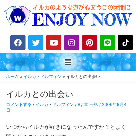
F
T
Y
I
P
L
a
w
o
n
i
i
c
i
u
s
n
n
e
t
t
t
t
e
b
t
u
a
e
o
e
b
g
r
ホーム
イルカ・ドルフィン
イルカとの出会い
o
r
e
r
e
k
a
s
イルカとの出会い
m
t
コメントする
/
イルカ・ドルフィン
/ By
富 一弘
/
2006年9月4
日
いつからイルカが好きになったんですか？とよく