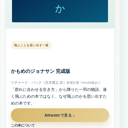
か
飛ぶことを思い出す一冊
かもめのジョナサン 完成版
リチャード・バック（五木寛之 訳）
新潮文庫 / Kindle版あり
「群れに合わせる生き方」から降りた一羽の物語。速
く飛ぶための本ではなく、なぜ飛ぶのかを思い出すた
めの本です。
Amazonで見る
→
この本について