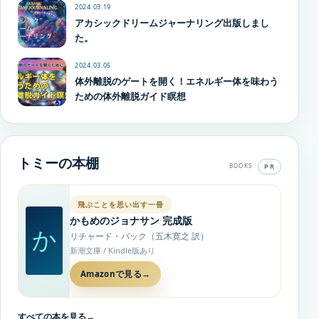
2024.03.19
アカシックドリームジャーナリング出版しまし
た。
2024.03.05
体外離脱のゲートを開く！エネルギー体を味わう
ための体外離脱ガイド瞑想
トミーの本棚
PR
BOOKS
飛ぶことを思い出す一冊
かもめのジョナサン 完成版
か
リチャード・バック（五木寛之 訳）
新潮文庫 / Kindle版あり
Amazonで見る
→
すべての本を見る
→