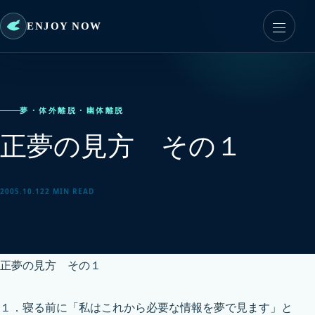
ENJOY NOW
夢・体外離脱・幽体離脱
正夢の見方 その１
2005.10.12
2 MIN READ
正夢の見方 その１
１．寝る前に「私はこれから必要な情報を夢で見ます」と