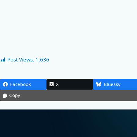
Post Views:
1,636
Facebook
X
Bluesky
Copy