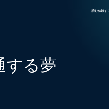
読む
体験す
通する夢