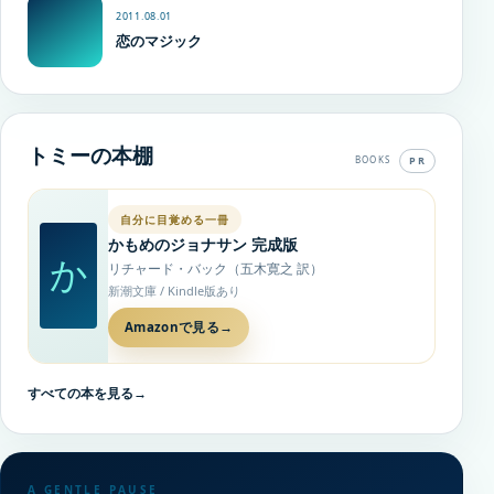
2011.08.01
恋のマジック
トミーの本棚
PR
BOOKS
自分に目覚める一冊
かもめのジョナサン 完成版
か
リチャード・バック（五木寛之 訳）
新潮文庫 / Kindle版あり
Amazonで見る
→
すべての本を見る
→
A GENTLE PAUSE