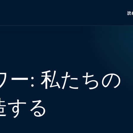
読
ー: 私たちの
造する