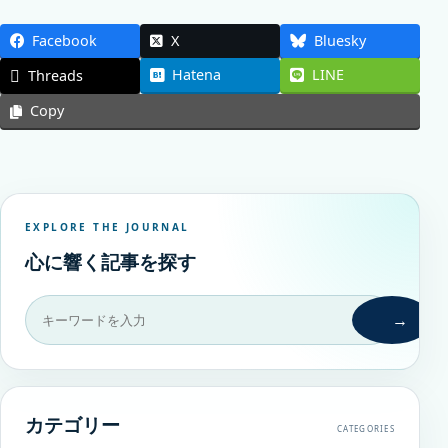
Facebook
X
Bluesky
Hatena
LINE
Threads
Copy
EXPLORE THE JOURNAL
心に響く記事を探す
→
カテゴリー
CATEGORIES