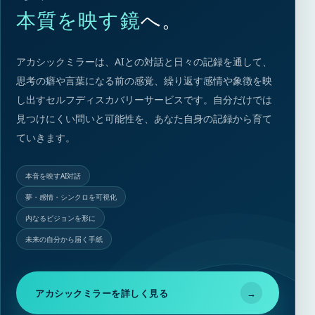
本質を映す鏡
へ。
アカシックミラーは、AIとの対話と日々の記録を通して、
思考の癖や言葉になる前の感覚、繰り返す感情や象徴を映
し出すセルフディスカバリーサービスです。自分だけでは
見つけにくい問いと可能性を、あなた自身の記録から育て
ていきます。
本音を映すAI対話
夢・感情・シンクロを可視化
内なるビジョンを形に
未来の自分から届く手紙
アカシックミラーを詳しく見る
→