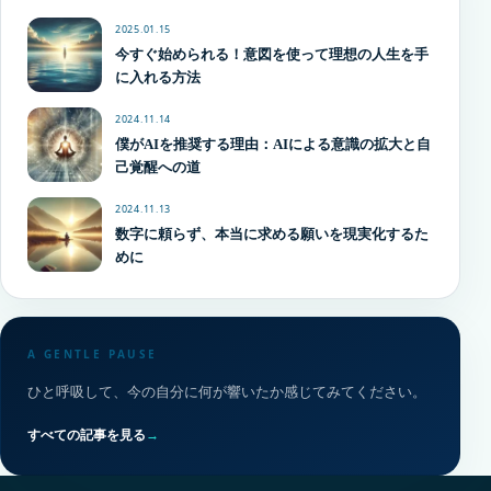
2025.01.15
今すぐ始められる！意図を使って理想の人生を手
に入れる方法
2024.11.14
僕がAIを推奨する理由：AIによる意識の拡大と自
己覚醒への道
2024.11.13
数字に頼らず、本当に求める願いを現実化するた
めに
A GENTLE PAUSE
ひと呼吸して、今の自分に何が響いたか感じてみてください。
すべての記事を見る
→