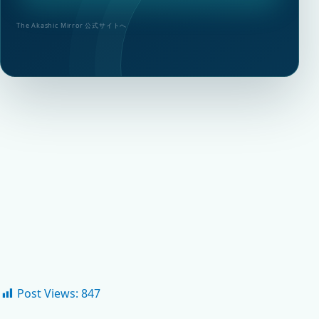
The Akashic Mirror 公式サイトへ
Post Views:
847