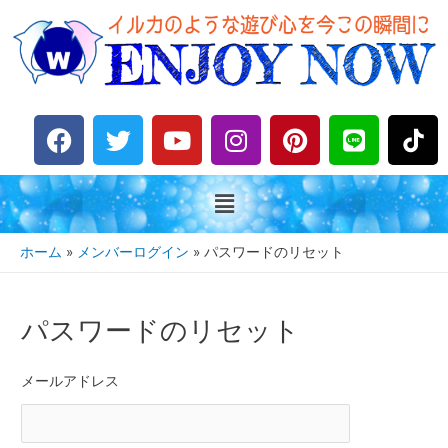
F
T
Y
I
P
L
a
w
o
n
i
i
c
i
u
s
n
n
e
t
t
t
t
e
b
t
u
a
e
o
e
b
g
r
ホーム
メンバーログイン
パスワードのリセット
o
r
e
r
e
k
a
s
m
t
パスワードのリセット
メールアドレス