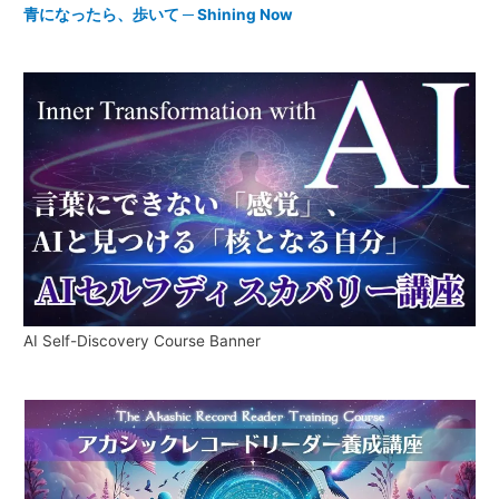
青になったら、歩いて ─ Shining Now
AI Self-Discovery Course Banner