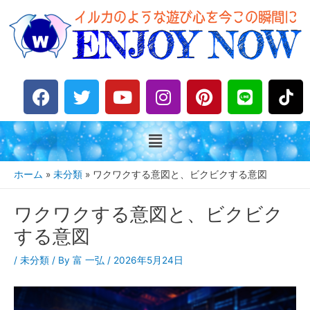
F
T
Y
I
P
L
a
w
o
n
i
i
c
i
u
s
n
n
e
t
t
t
t
e
b
t
u
a
e
o
e
b
g
r
ホーム
未分類
ワクワクする意図と、ビクビクする意図
o
r
e
r
e
k
a
s
ワクワクする意図と、ビクビク
m
t
する意図
/
未分類
/ By
富 一弘
/
2026年5月24日