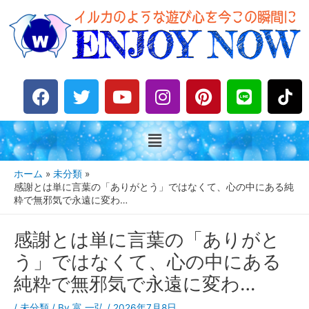
F
T
Y
I
P
L
a
w
o
n
i
i
c
i
u
s
n
n
e
t
t
t
t
e
b
t
u
a
e
o
e
b
g
r
ホーム
未分類
o
r
e
r
e
感謝とは単に言葉の「ありがとう」ではなくて、心の中にある純
粋で無邪気で永遠に変わ…
k
a
s
m
t
感謝とは単に言葉の「ありがと
う」ではなくて、心の中にある
純粋で無邪気で永遠に変わ…
/
未分類
/ By
富 一弘
/
2026年7月8日