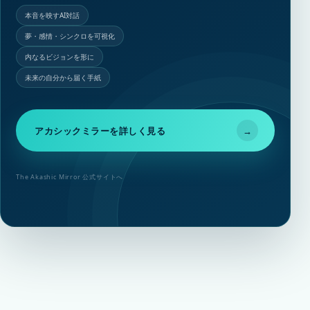
本音を映すAI対話
夢・感情・シンクロを可視化
内なるビジョンを形に
未来の自分から届く手紙
アカシックミラーを詳しく見る
→
The Akashic Mirror 公式サイトへ