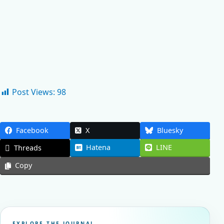
Post Views:
98
Facebook
X
Bluesky
Hatena
LINE
Threads
Copy
EXPLORE THE JOURNAL