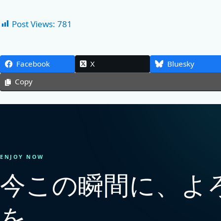
Post Views:
781
Facebook
X
Bluesky
Copy
ENJOY NOW
今この瞬間に、よ
を。