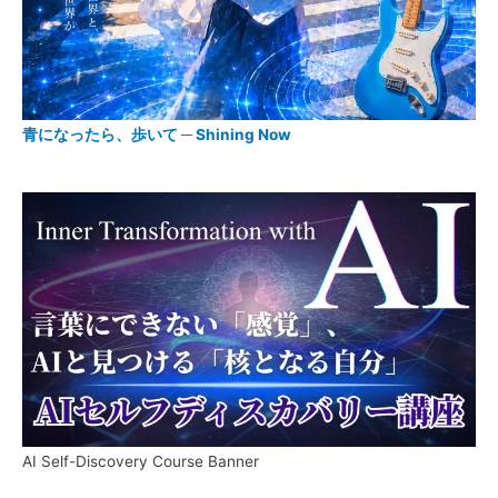
青になったら、歩いて ─ Shining Now
AI Self-Discovery Course Banner