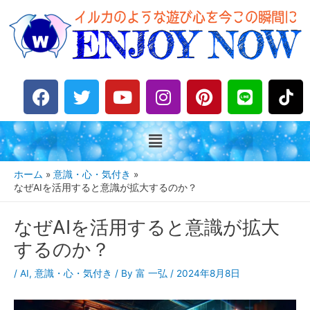
F
T
Y
I
P
L
a
w
o
n
i
i
c
i
u
s
n
n
e
t
t
t
t
e
b
t
u
a
e
o
e
b
g
r
ホーム
意識・心・気付き
o
r
e
r
e
なぜAIを活用すると意識が拡大するのか？
k
a
s
なぜAIを活用すると意識が拡大
m
t
するのか？
/
AI
,
意識・心・気付き
/ By
富 一弘
/
2024年8月8日