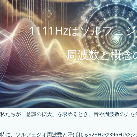
1111Hzはソルフェ
周波数と概念
私たちが「意識の拡大」を求めるとき、音や周波数の力を
特に、ソルフェジオ周波数と呼ばれる528Hzや396Hzやシ