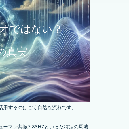
ジオではない？
の真実
活用するのはごく自然な流れです。
ューマン共振7.83HZといった特定の周波