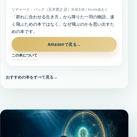
リチャード・バック（五木寛之 訳）
新潮文庫 / Kindle版あり
「群れに合わせる生き方」から降りた一羽の物語。速
く飛ぶための本ではなく、なぜ飛ぶのかを思い出すた
めの本です。
Amazonで見る
→
この本について
おすすめの本をすべて見る
→