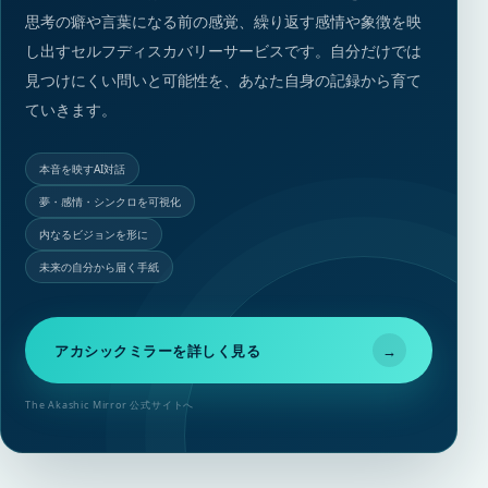
思考の癖や言葉になる前の感覚、繰り返す感情や象徴を映
し出すセルフディスカバリーサービスです。自分だけでは
見つけにくい問いと可能性を、あなた自身の記録から育て
ていきます。
本音を映すAI対話
夢・感情・シンクロを可視化
内なるビジョンを形に
未来の自分から届く手紙
アカシックミラーを詳しく見る
→
The Akashic Mirror 公式サイトへ