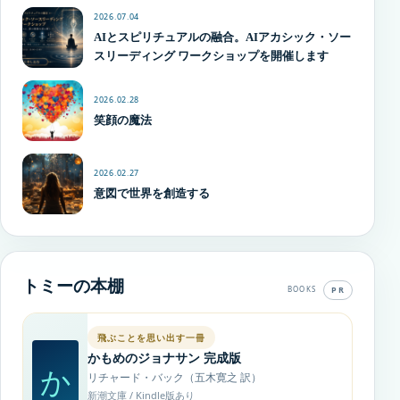
2026.07.04
AIとスピリチュアルの融合。AIアカシック・ソー
スリーディング ワークショップを開催します
2026.02.28
笑顔の魔法
2026.02.27
意図で世界を創造する
トミーの本棚
PR
BOOKS
飛ぶことを思い出す一冊
かもめのジョナサン 完成版
か
リチャード・バック（五木寛之 訳）
新潮文庫 / Kindle版あり