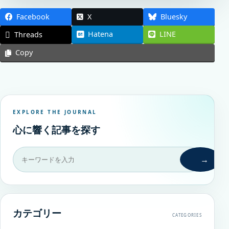
Facebook
X
Bluesky
Hatena
LINE
Threads
Copy
EXPLORE THE JOURNAL
心に響く記事を探す
→
カテゴリー
CATEGORIES