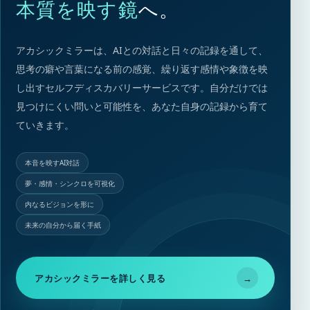
本質を映す鏡
へ。
アカシックミラーは、AIとの対話と日々の記録を通して、
思考の癖や言葉になる前の感覚、繰り返す感情や象徴を映
し出すセルフディスカバリーサービスです。自分だけでは
見つけにくい問いと可能性を、あなた自身の記録から育て
ていきます。
本音を映すAI対話
夢・感情・シンクロを可視化
内なるビジョンを形に
未来の自分から届く手紙
アカシックミラーを詳しく見る
→