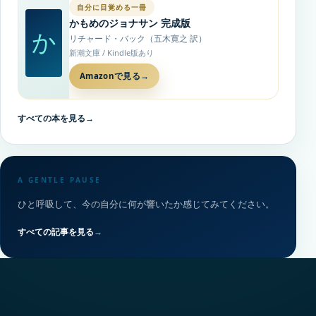
自分に目覚める一冊
かもめのジョナサン 完成版
か
リチャード・バック（五木寛之 訳）
新潮文庫 / Kindle版あり
Amazonで見る
→
すべての本を見る
→
A GENTLE PAUSE
ひと呼吸して、今の自分に何が響いたか感じてみてください。
すべての記事を見る
→