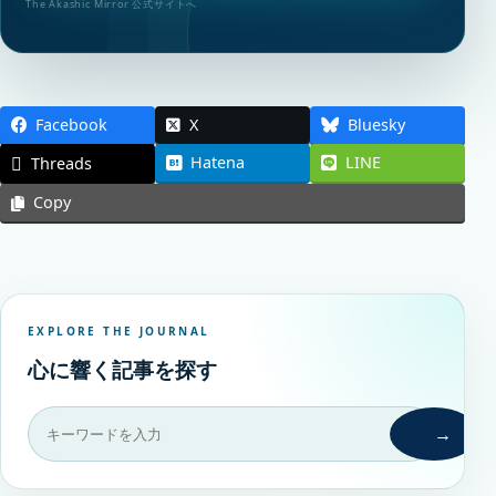
The Akashic Mirror 公式サイトへ
Facebook
X
Bluesky
Hatena
LINE
Threads
Copy
EXPLORE THE JOURNAL
心に響く記事を探す
→