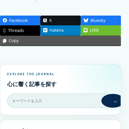
Facebook
X
Bluesky
Hatena
LINE
Threads
Copy
EXPLORE THE JOURNAL
心に響く記事を探す
→