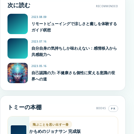
次に読む
RECOMMENDED
2023.08.09
リモートビューイングで涼しさと癒しを体験する
ガイド瞑想
2023.07.16
自分自身の気持ちしか味わえない：感情移入から
共感能力へ
2023.05.16
自己認識の力: 不健康さも個性に変える意識の世
界への道
トミーの本棚
PR
BOOKS
飛ぶことを思い出す一冊
かもめのジョナサン 完成版