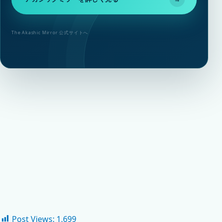
The Akashic Mirror 公式サイトへ
Post Views:
1,699