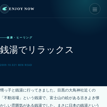
ENJOY NOW
健康・ヒーリング
銭湯でリラックス
2009.10.02
1 MIN READ
甥っ子と銭湯に行ってきました。目黒の大鳥神社近くの
「不動浴場」という銭湯で、富士山の絵がある古きよき懐
かしい雰囲気がある銭湯でした。まさに日本の銭湯という