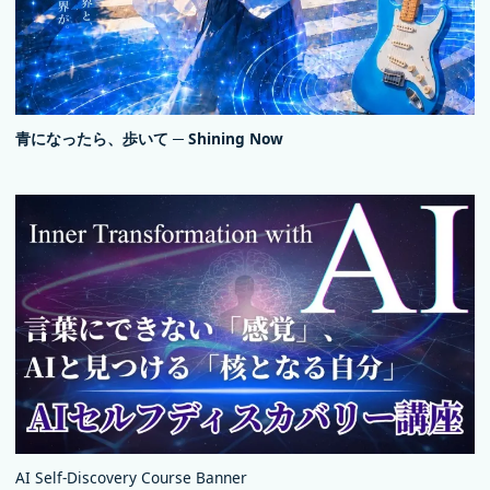
青になったら、歩いて ─ Shining Now
AI Self-Discovery Course Banner