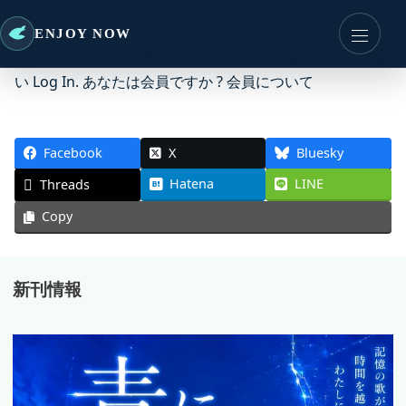
ENJOY NOW
このコンテンツを閲覧するにはログインが必要です。お願
い
Log In
. あなたは会員ですか ?
会員について
Facebook
X
Bluesky
Hatena
LINE
Threads
Copy
新刊情報