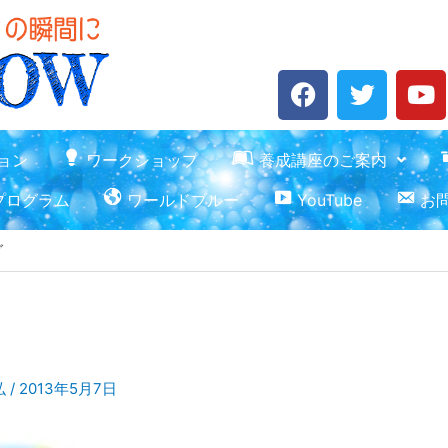
F
T
Y
a
w
o
c
i
u
e
t
t
ョン
ワークショップ
養成講座のご案内
b
t
u
プログラム
ワールドブルー
YouTube
お
o
e
b
o
r
e
グ
k
弘
/
2013年5月7日