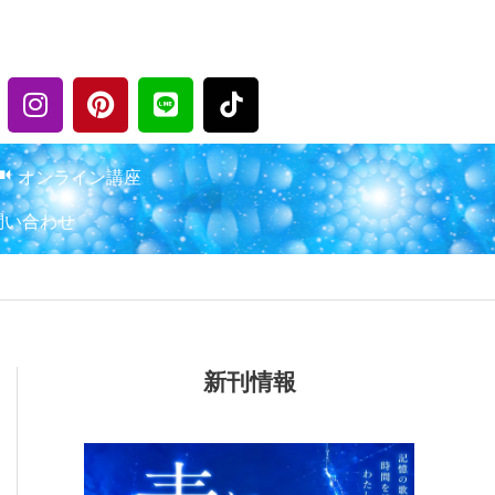
I
P
L
n
i
i
s
n
n
t
t
e
オンライン講座
a
e
問い合わせ
g
r
r
e
a
s
m
t
新刊情報