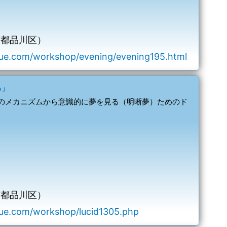
京都品川区）
ue.com/workshop/evening/evening195.html
る」
のメカニズムから意識的に夢を見る（明晰夢）ためのド
京都品川区）
ue.com/workshop/lucid1305.php