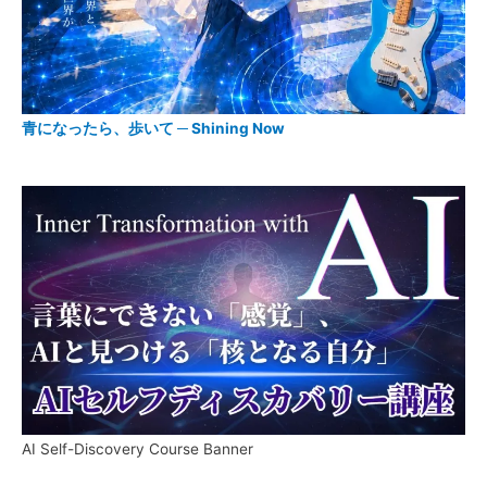
青になったら、歩いて ─ Shining Now
AI Self-Discovery Course Banner