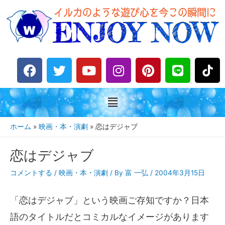
F
T
Y
I
P
L
a
w
o
n
i
i
c
i
u
s
n
n
e
t
t
t
t
e
b
t
u
a
e
o
e
b
g
r
ホーム
映画・本・演劇
恋はデジャブ
o
r
e
r
e
k
a
s
恋はデジャブ
m
t
コメントする
/
映画・本・演劇
/ By
富 一弘
/
2004年3月15日
「恋はデジャブ」という映画ご存知ですか？日本
語のタイトルだとコミカルなイメージがあります