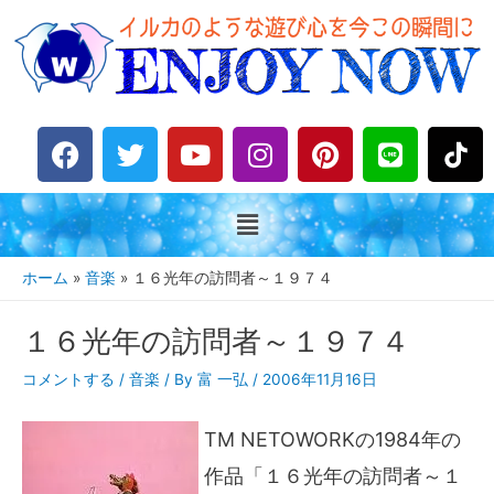
F
T
Y
I
P
L
a
w
o
n
i
i
c
i
u
s
n
n
e
t
t
t
t
e
b
t
u
a
e
o
e
b
g
r
ホーム
音楽
１６光年の訪問者～１９７４
o
r
e
r
e
k
a
s
１６光年の訪問者～１９７４
m
t
コメントする
/
音楽
/ By
富 一弘
/
2006年11月16日
TM NETOWORKの1984年の
作品「１６光年の訪問者～１