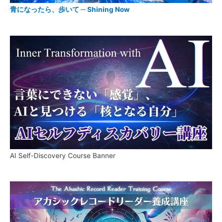
青になったら、歩いて ─ Shining Now
AI Self-Discovery Course Banner