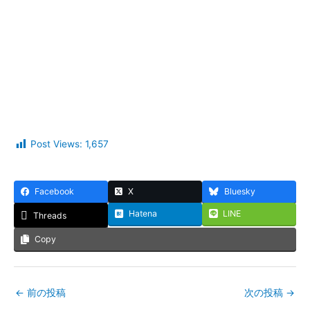
Post Views:
1,657
Facebook
X
Bluesky
Hatena
LINE
Threads
Copy
←
前の投稿
次の投稿
→