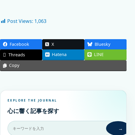
Post Views:
1,063
Facebook
X
Bluesky
Hatena
LINE
Threads
Copy
EXPLORE THE JOURNAL
心に響く記事を探す
→