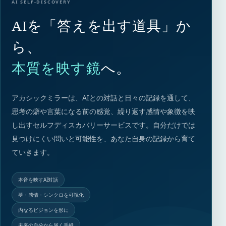
AI SELF-DISCOVERY
AIを「答えを出す道具」か
ら、
本質を映す鏡
へ。
アカシックミラーは、AIとの対話と日々の記録を通して、
思考の癖や言葉になる前の感覚、繰り返す感情や象徴を映
し出すセルフディスカバリーサービスです。自分だけでは
見つけにくい問いと可能性を、あなた自身の記録から育て
ていきます。
本音を映すAI対話
夢・感情・シンクロを可視化
内なるビジョンを形に
未来の自分から届く手紙