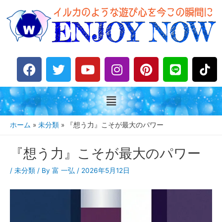
F
T
Y
I
P
L
a
w
o
n
i
i
c
i
u
s
n
n
e
t
t
t
t
e
b
t
u
a
e
o
e
b
g
r
ホーム
未分類
『想う力』こそが最大のパワー
o
r
e
r
e
k
a
s
『想う力』こそが最大のパワー
m
t
/
未分類
/ By
富 一弘
/
2026年5月12日