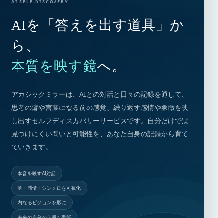
AI SELF-DISCOVERY
AIを「答えを出す道具」か
ら、
本質を映す鏡
へ。
アカシックミラーは、AIとの対話と日々の記録を通して、
思考の癖や言葉になる前の感覚、繰り返す感情や象徴を映
し出すセルフディスカバリーサービスです。自分だけでは
見つけにくい問いと可能性を、あなた自身の記録から育て
ていきます。
本音を映すAI対話
夢・感情・シンクロを可視化
内なるビジョンを形に
未来の自分から届く手紙