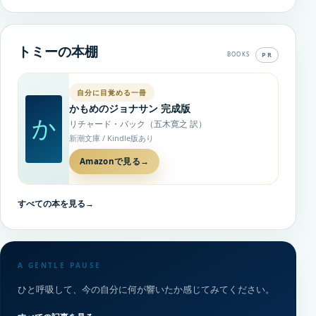
トミーの本棚
PR
BOOKS
自分に目覚める一冊
かもめのジョナサン 完成版
か
リチャード・バック（五木寛之 訳）
新潮文庫 / Kindle版あり
Amazonで見る
→
すべての本を見る
→
A GENTLE PAUSE
ひと呼吸して、今の自分に何が響いたか感じてみてください。