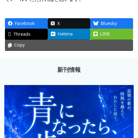
Facebook
X
Bluesky
Hatena
LINE
Threads
Copy
新刊情報