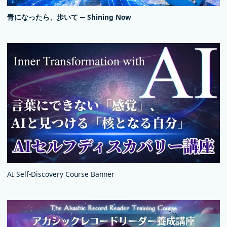
青になったら、歩いて ─ Shining Now
AI Self-Discovery Course Banner