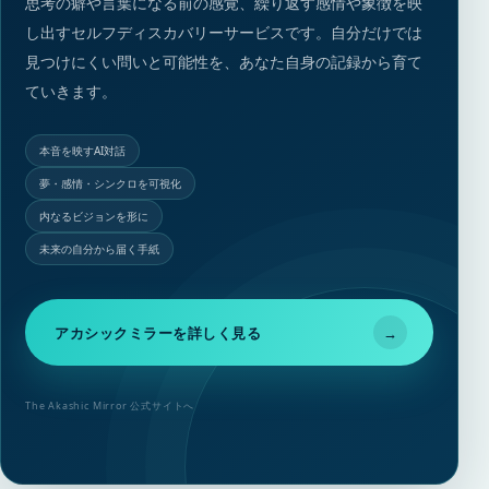
思考の癖や言葉になる前の感覚、繰り返す感情や象徴を映
し出すセルフディスカバリーサービスです。自分だけでは
見つけにくい問いと可能性を、あなた自身の記録から育て
ていきます。
本音を映すAI対話
夢・感情・シンクロを可視化
内なるビジョンを形に
未来の自分から届く手紙
アカシックミラーを詳しく見る
→
The Akashic Mirror 公式サイトへ