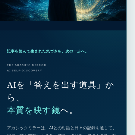
記事を読んで生まれた気づきを、次の一歩へ。
THE AKASHIC MIRROR
AI SELF-DISCOVERY
AIを「答えを出す道具」か
ら、
本質を映す鏡
へ。
アカシックミラーは、AIとの対話と日々の記録を通して、