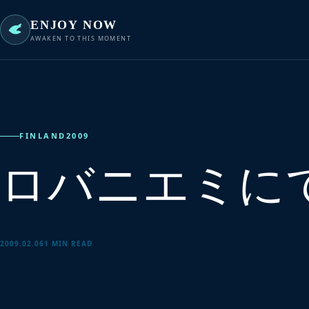
ENJOY NOW
AWAKEN TO THIS MOMENT
FINLAND2009
ロバニエミに
2009.02.06
1 MIN READ