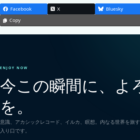
Facebook
X
Bluesky
Copy
ENJOY NOW
今この瞬間に、よ
を。
意識、アカシックレコード、イルカ、瞑想。内なる世界を旅す
入り口です。