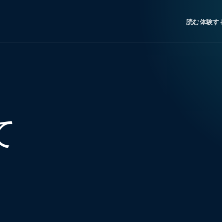
読む
体験す
て