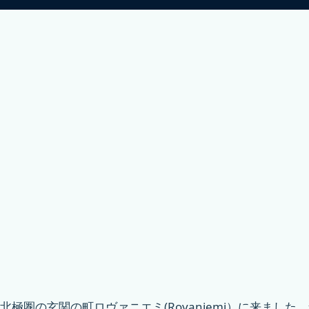
北極圏の玄関の町ロヴァニエミ(Rovaniemi）に来まし