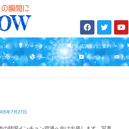
F
T
Y
a
w
o
c
i
u
e
t
t
ョン
ワークショップ
養成講座のご案内
b
t
u
プログラム
ワールドブルー
YouTube
お
o
e
b
o
r
e
k
005年7月27日
地の韓国インチョン空港へ向け出発します。写真