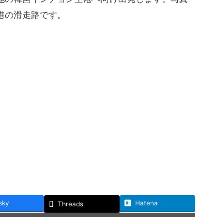
港の滑走路です。
sky
Hatena
Threads