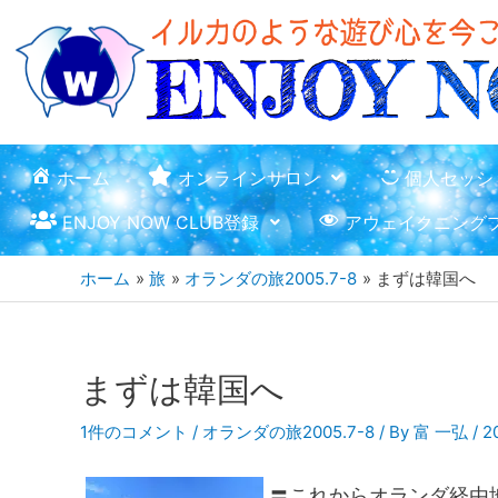
ホーム
オンラインサロン
個人セッシ
ENJOY NOW CLUB登録
アウェイクニング
ホーム
旅
オランダの旅2005.7-8
まずは韓国へ
まずは韓国へ
1件のコメント
/
オランダの旅2005.7-8
/ By
富 一弘
/
2
〓これからオランダ経由