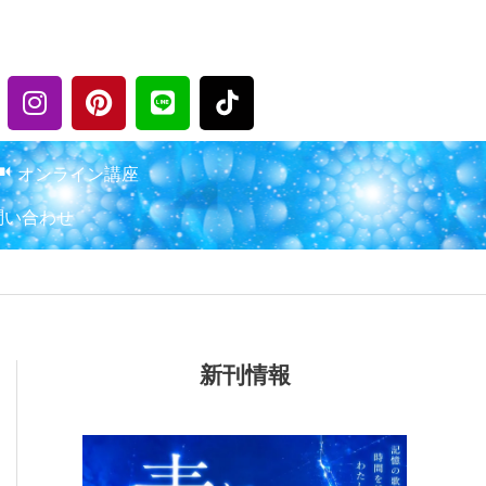
I
P
L
n
i
i
s
n
n
t
t
e
オンライン講座
a
e
問い合わせ
g
r
r
e
a
s
m
t
新刊情報