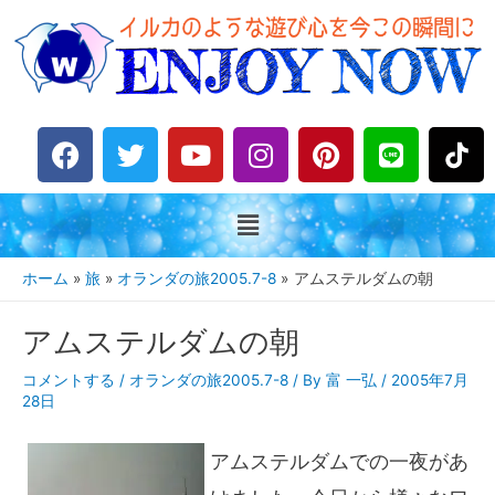
F
T
Y
I
P
L
a
w
o
n
i
i
c
i
u
s
n
n
e
t
t
t
t
e
b
t
u
a
e
o
e
b
g
r
ホーム
旅
オランダの旅2005.7-8
アムステルダムの朝
o
r
e
r
e
k
a
s
アムステルダムの朝
m
t
コメントする
/
オランダの旅2005.7-8
/ By
富 一弘
/
2005年7月
28日
アムステルダムでの一夜があ