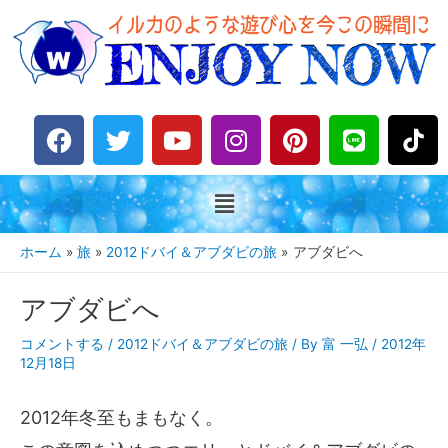
F
T
Y
I
P
L
a
w
o
n
i
i
c
i
u
s
n
n
e
t
t
t
t
e
b
t
u
a
e
o
e
b
g
r
ホーム
旅
2012ドバイ＆アブダビの旅
アブダビへ
o
r
e
r
e
k
a
s
アブダビへ
m
t
コメントする
/
2012ドバイ＆アブダビの旅
/ By
富 一弘
/
2012年
12月18日
2012年冬至もまもなく。