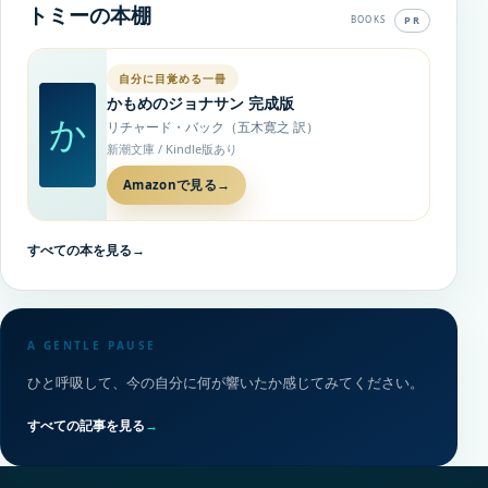
トミーの本棚
PR
BOOKS
自分に目覚める一冊
かもめのジョナサン 完成版
か
リチャード・バック（五木寛之 訳）
新潮文庫 / Kindle版あり
Amazonで見る
→
すべての本を見る
→
A GENTLE PAUSE
ひと呼吸して、今の自分に何が響いたか感じてみてください。
すべての記事を見る
→