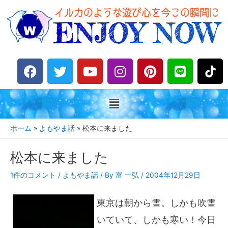
F
T
Y
I
P
L
a
w
o
n
i
i
c
i
u
s
n
n
e
t
t
t
t
e
b
t
u
a
e
o
e
b
g
r
ホーム
よもやま話
松本に来ました
o
r
e
r
e
k
a
s
松本に来ました
m
t
1件のコメント
/
よもやま話
/ By
富 一弘
/
2004年12月29日
東京は朝から雪。しかも吹雪
いていて、しかも寒い！今日