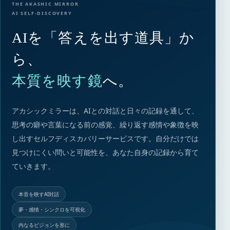
THE AKASHIC MIRROR
AI SELF-DISCOVERY
AIを「答えを出す道具」か
ら、
本質を映す鏡
へ。
アカシックミラーは、AIとの対話と日々の記録を通して、
思考の癖や言葉になる前の感覚、繰り返す感情や象徴を映
し出すセルフディスカバリーサービスです。自分だけでは
見つけにくい問いと可能性を、あなた自身の記録から育て
ていきます。
本音を映すAI対話
夢・感情・シンクロを可視化
内なるビジョンを形に