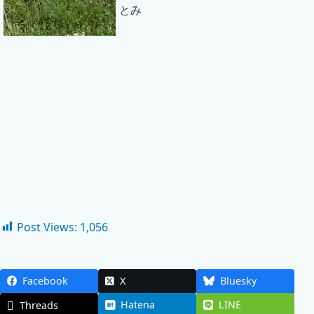
とみ
Post Views:
1,056
Facebook
X
Bluesky
Hatena
LINE
Threads