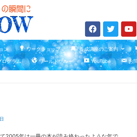
F
T
Y
a
w
o
c
i
u
e
t
t
ョン
ワークショップ
養成講座のご案内
b
t
u
プログラム
ワールドブルー
YouTube
お
o
e
b
o
r
e
k
1日
って2005年は一冊の本が読み終わったような年で