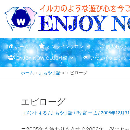
ホーム
オンラインサロン
個人セッシ
ENJOY NOW CLUB登録
アウェイクニング
ホーム
よもやま話
エピローグ
エピローグ
コメントする
/
よもやま話
/ By
富 一弘
/
2005年12月3
〓2005年も終わりもうすぐ2006年。僕にと