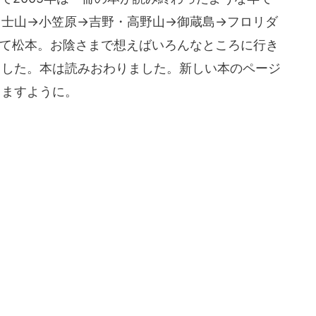
富士山→小笠原→吉野・高野山→御蔵島→フロリダ
して松本。お陰さまで想えばいろんなところに行き
ました。本は読みおわりました。新しい本のページ
りますように。