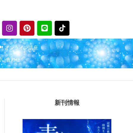
I
P
L
n
i
i
s
n
n
t
t
e
オンライン講座
a
e
問い合わせ
g
r
r
e
a
s
m
t
新刊情報