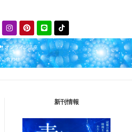
I
P
L
n
i
i
s
n
n
t
t
e
オンライン講座
a
e
問い合わせ
g
r
r
e
a
s
m
t
新刊情報