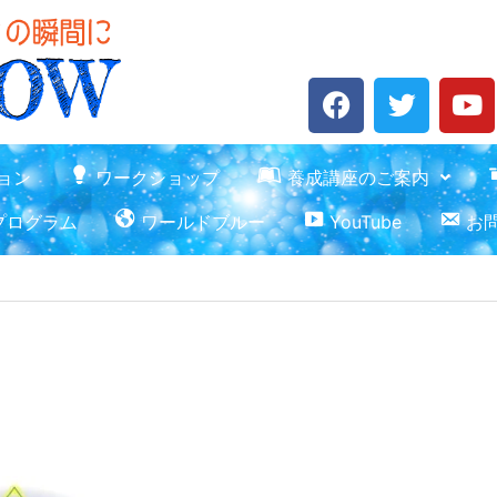
F
T
Y
a
w
o
c
i
u
e
t
t
ョン
ワークショップ
養成講座のご案内
b
t
u
プログラム
ワールドブルー
YouTube
お
o
e
b
o
r
e
k