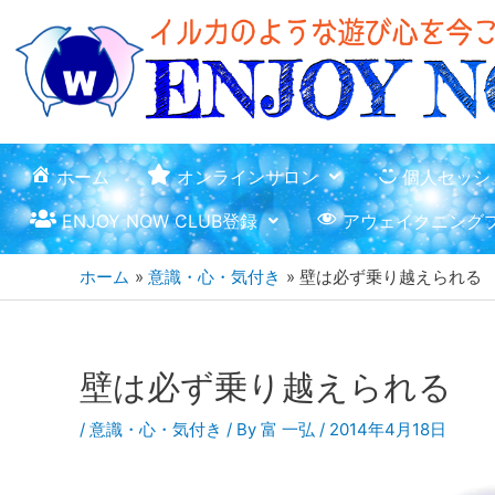
ホーム
オンラインサロン
個人セッシ
ENJOY NOW CLUB登録
アウェイクニング
ホーム
意識・心・気付き
壁は必ず乗り越えられる
壁は必ず乗り越えられる
/
意識・心・気付き
/ By
富 一弘
/
2014年4月18日