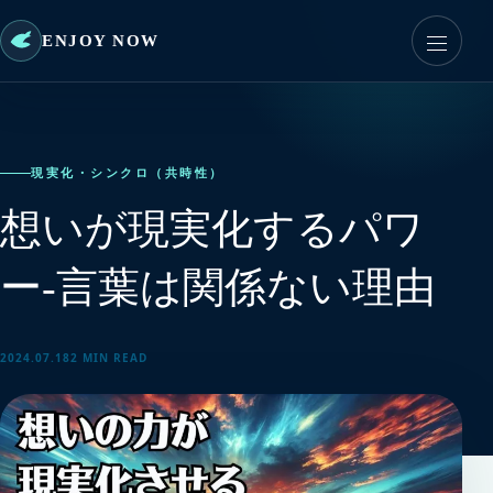
ENJOY NOW
現実化・シンクロ（共時性）
想いが現実化するパワ
ー-言葉は関係ない理由
2024.07.18
2 MIN READ