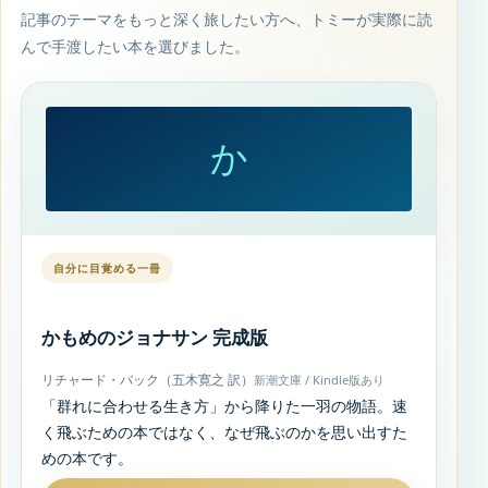
記事のテーマをもっと深く旅したい方へ、トミーが実際に読
んで手渡したい本を選びました。
か
自分に目覚める一冊
かもめのジョナサン 完成版
リチャード・バック（五木寛之 訳）
新潮文庫 / Kindle版あり
「群れに合わせる生き方」から降りた一羽の物語。速
く飛ぶための本ではなく、なぜ飛ぶのかを思い出すた
めの本です。