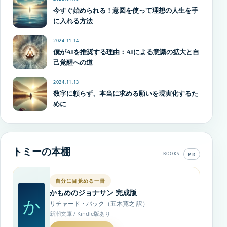
今すぐ始められる！意図を使って理想の人生を手
に入れる方法
2024.11.14
僕がAIを推奨する理由：AIによる意識の拡大と自
己覚醒への道
2024.11.13
数字に頼らず、本当に求める願いを現実化するた
めに
トミーの本棚
PR
BOOKS
自分に目覚める一冊
かもめのジョナサン 完成版
か
リチャード・バック（五木寛之 訳）
新潮文庫 / Kindle版あり