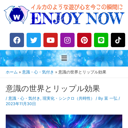
F
T
Y
I
P
L
a
w
o
n
i
i
c
i
u
s
n
n
e
t
t
t
t
e
b
t
u
a
e
o
e
b
g
r
ホーム
意識・心・気付き
意識の世界とリップル効果
o
r
e
r
e
k
a
s
意識の世界とリップル効果
m
t
/
意識・心・気付き
,
現実化・シンクロ（共時性）
/ By
富 一弘
/
2023年11月30日