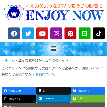
F
T
Y
I
P
L
a
w
o
n
i
i
c
i
u
s
n
n
e
t
t
t
t
e
b
t
u
a
e
o
e
b
g
r
ホーム
豊かな愛を輝かせる３つのポイント
o
r
e
r
e
このコンテンツを閲覧するにはログインが必要です。お願い
Log In
.
k
a
s
あなたは会員ですか ?
会員について
m
t
Facebook
X
Bluesky
Hatena
LINE
Threads