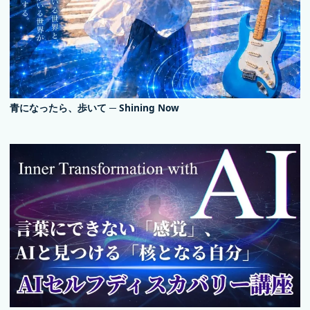
青になったら、歩いて ─ Shining Now